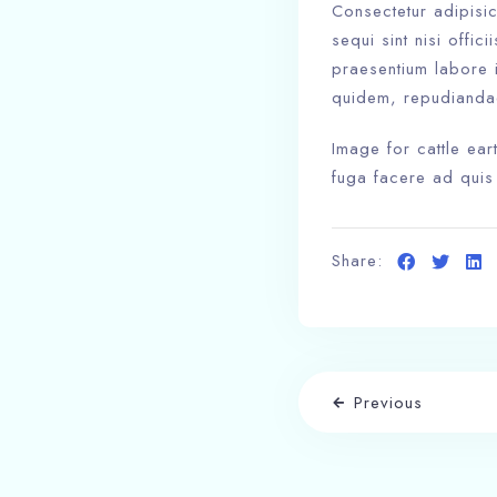
Consectetur adipisic
sequi sint nisi offic
praesentium labore i
quidem, repudianda
Image for cattle ea
fuga facere ad quis
Share:
Previous