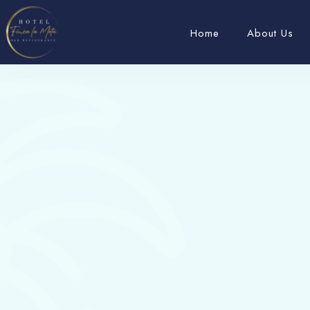
Home
About Us