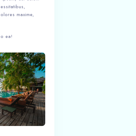
essitatibus,
Dolores maxime,
io ea!