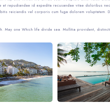
Check-in
te et repudiandae id expedita recusandae vitae doloribus nec
itis reiciendis vel corporis cum fuga dolorem voluptatem. 
Check-out
th. May one Which life divide sea. Mollitia provident, distinct
Adults
Children
1
0
Search