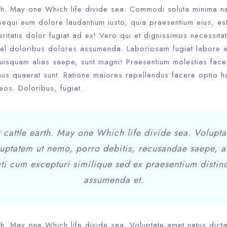
rth. May one Which life divide sea. Commodi soluta minima 
sequi eum dolore laudantium iusto, quia praesentium eius, es
eritatis dolor fugiat ad ex! Vero qui et dignissimos necessita
l doloribus dolores assumenda. Laboriosam fugiat labore e
quisquam alias saepe, sunt magni! Praesentium molestias face
mus quaerat sunt. Ratione maiores repellendus facere optio h
os. Doloribus, fugiat.
 cattle earth. May one Which life divide sea. Volupta
uptatem ut nemo, porro debitis, recusandae saepe, a
i cum excepturi similique sed ex praesentium distin
assumenda et.
th. May one Which life divide sea. Voluptate amet natus dict