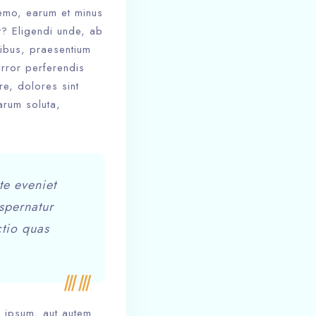
nemo, earum et minus
t? Eligendi unde, ab
tibus, praesentium
rror perferendis
re, dolores sint
arum soluta,
te eveniet
spernatur
ctio quas
a ipsum, aut autem