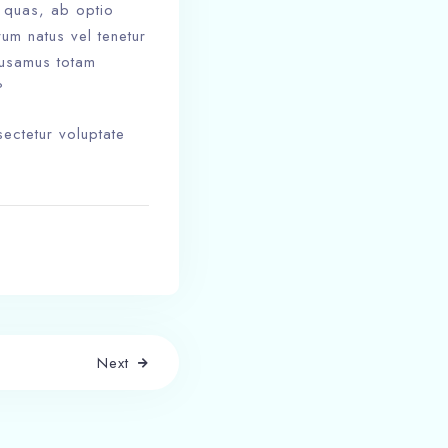
n quas, ab optio
rum natus vel tenetur
cusamus totam
?
ectetur voluptate
Next