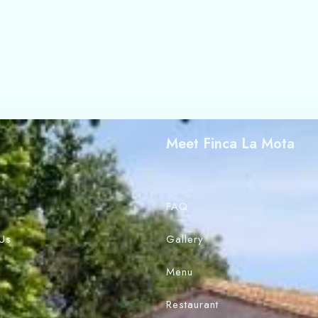
Meet Finca La Mota
FAQ
Us
Gallery
Menu
Restaurant