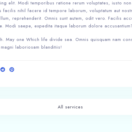
ing elit. Modi temporibus ratione rerum voluptates, iusto no
iis facilis nihil facere id tempore laborum, voluptatum aut nost
llum, reprehenderit. Omnis sunt autem, odit vero. Facilis ac
e. Modi saepe, expedita itaque laborum dolore accusantium
rth. May one Which life divide sea. Omnis quisquam nam cons
 magni laboriosam blanditiis!
All services