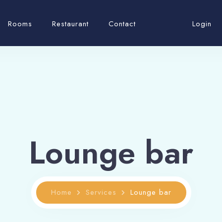
Rooms
Restaurant
Contact
Login
Lounge bar
Home
Services
Lounge bar