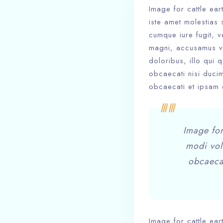
Image for cattle ea
iste amet molestias 
cumque iure fugit, v
magni, accusamus ve
doloribus, illo qui 
obcaecati nisi duci
obcaecati et ipsam e
Image for
modi vol
obcaecat
Image for cattle ear