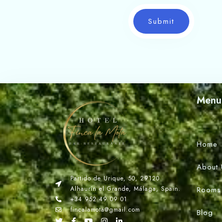
Submit
Menu
Home
About 
Partido de Urique, 50, 29120
Alhaurín el Grande, Málaga, Spain.
Rooms
+34 952 49 09 01
fincalamota@gmail.com
Blog