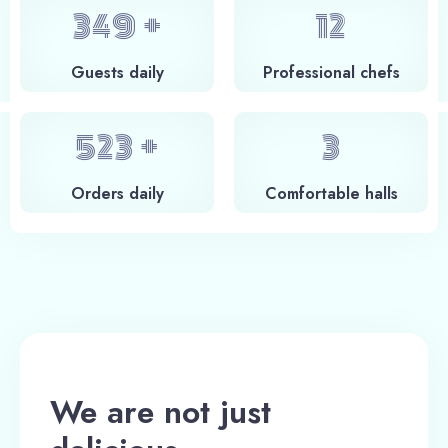
400
+
14
Guests daily
Professional chefs
Check-in
600
+
4
Orders daily
Сomfortable halls
Check-out
Adults
Children
1
0
Search
We are not just